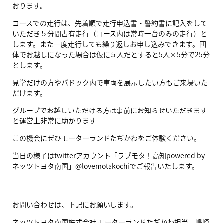
おります。
コースでの走行は、先着順で走行申込書・誓約書に記入をして
いただき５分間占有走行（コース内は常時一台のみの走行）と
します。また一度走行しても繰り返しお申し込みできます。団
体でお越しになった場合は仮に５人だとすると5人×5分で25分
とします。
見学だけの方やパドック内で車両を展示したい方もご来場いた
だけます。
グループでお越しいただける方は事前にお知らせいただきます
と運営上非常に助かります
この機会にぜひモーターランドたぢかわをご体験ください。
当日の様子はtwitterアカウント「ラブモタ！高知powered by
ネッツトヨタ南国」@lovemotakochiでご報告いたします。
お問い合わせは、下記にお願いします。
ネッツトヨタ南国株式会社 モーターランドたぢかわ担当 嶋崎