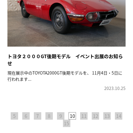
トヨタ２０００GT後期モデル イベント出展のお知ら
せ
現在展示中のTOYOTA2000GT後期モデルを、 11月4日・5日に
行われます...
2023.10.25
5
6
7
8
9
10
11
12
13
14
15