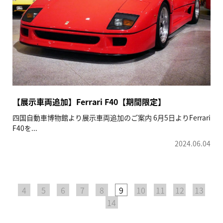
【展示車両追加】Ferrari F40【期間限定】
四国自動車博物館より展示車両追加のご案内 6月5日よりFerrari
F40を...
2024.06.04
4
5
6
7
8
9
10
11
12
13
14