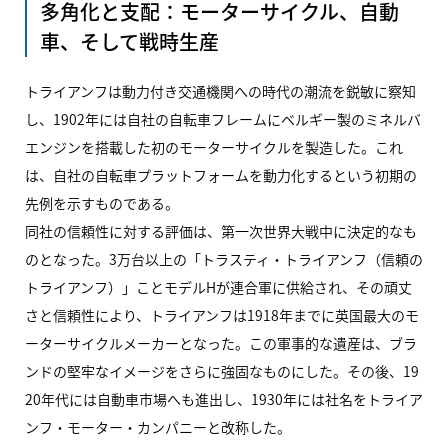
多角化と支配：モーターサイクル、自動
車、そして戦時生産
トライアンフは動力付き交通機関への時代の潮流を鋭敏に察知
し、1902年には自社の自転車フレームにベルギー製のミネルバ
エンジンを搭載した初のモーターサイクルを製造した。これ
は、自社の自転車プラットフォームを動力化するという初期の
先例を示すものである。
同社の信頼性に対する評価は、第一次世界大戦中に決定的なも
のとなった。3万台以上の「トラスティ・トライアンフ（信頼の
トライアンフ）」ことモデルHが連合軍に供給され、その頑丈
さと信頼性により、トライアンフは1918年までに英国最大のモ
ーターサイクルメーカーとなった。この軍事的な遺産は、ブラ
ンドの堅牢なイメージをさらに強固なものにした。その後、19
20年代には自動車市場へも進出し、1930年には社名をトライア
ンフ・モーター・カンパニーと改称した。