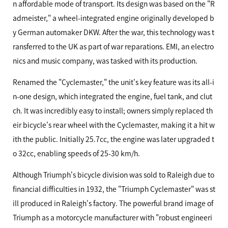
n affordable mode of transport. Its design was based on the "R
admeister," a wheel-integrated engine originally developed b
y German automaker
DKW.
After the war, this technology was t
ransferred to the UK as part of war reparations.
EMI,
an electro
nics and music company, was tasked with its production.
Renamed the "Cyclemaster," the unit's key feature was its all-i
n-one design, which integrated the engine, fuel tank, and clut
ch. It was incredibly easy to install; owners simply replaced th
eir bicycle's rear wheel with the Cyclemaster, making it a hit w
ith the public. Initially 25.7cc, the engine was later upgraded t
o 32cc, enabling speeds of 25-30 km/h.
Although Triumph's bicycle division was sold to Raleigh due to
financial difficulties in 1932, the "Triumph Cyclemaster" was st
ill produced in Raleigh's factory. The powerful brand image of
Triumph as a motorcycle manufacturer with "robust engineeri