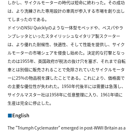
しかし、サイクルモーターの時代は短命に終わった。その成功
は、より洗練された専用設計の車両が参入する市場を創り出し
てしまったのである。
ドイツのNSU Quicklyのような一体型モペッドや、ベスパやラ
ンブレッタといったスタイリッシュなイタリア製スクーター
は、より優れた耐候性、快適性、そして性能を提供し、サイク
ルモーターの市場シェアを侵食し始めた。決定的な打撃となっ
たのは1955年、英国政府が税法の抜け穴を塞ぎ、それまで自転
車とは別個に販売されることで免除されていたサイクルモータ
ーに25%の物品税を課したことである。これにより、価格面で
の主要な優位性が失われた。1950年代後半には需要は急落し、
サイクルマスター社は1958年に任意整理に入り、1961年頃に
生産は完全に停止した。
English
The "Triumph Cyclemaster" emerged in post-WWII Britain as a