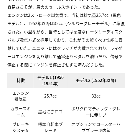
容易さこそが、最大のセールスポイントであった。
エンジンは2ストローク単気筒で、当初は排気量25.7cc（黒色
モデル）、1952年以降は32cc（シルバーグレーモデル）に増強
された。小型ながら、当時としては高度なロータリーディスク
バルブ吸気方式を採用しており、これがその驚くべき性能に貢
献していた。ユニットにはクラッチが内蔵されており、ライダ
ーはエンジンを切り離して通常通りペダルを漕いだり、信号で
停止する際にエンジンを停止させずに済んだりした。
モデル1 (1950
特徴
モデル2 (1952年以降)
-1951年)
エンジン
25.7cc
32cc
排気量
カラースキ
ポリクロマティック・グレ
黒地に赤ロゴ
ーム
ーに赤リブ
ブレーキ
標準自転車ブ
オプションでコースターハ
システム
レーキ
ブブレーキ内蔵