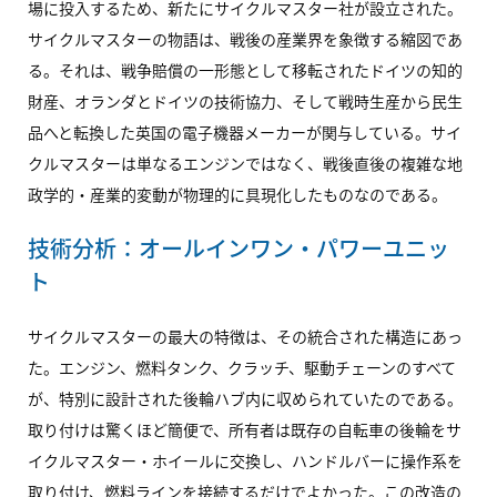
場に投入するため、新たにサイクルマスター社が設立された。
サイクルマスターの物語は、戦後の産業界を象徴する縮図であ
る。それは、戦争賠償の一形態として移転されたドイツの知的
財産、オランダとドイツの技術協力、そして戦時生産から民生
品へと転換した英国の電子機器メーカーが関与している。サイ
クルマスターは単なるエンジンではなく、戦後直後の複雑な地
政学的・産業的変動が物理的に具現化したものなのである。
技術分析：オールインワン・パワーユニッ
ト
サイクルマスターの最大の特徴は、その統合された構造にあっ
た。エンジン、燃料タンク、クラッチ、駆動チェーンのすべて
が、特別に設計された後輪ハブ内に収められていたのである。
取り付けは驚くほど簡便で、所有者は既存の自転車の後輪をサ
イクルマスター・ホイールに交換し、ハンドルバーに操作系を
取り付け、燃料ラインを接続するだけでよかった。この改造の