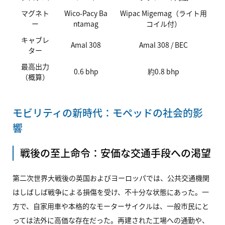
マグネト
Wico-Pacy Ba
Wipac Migemag（ライト用
ー
ntamag
コイル付）
キャブレ
Amal 308
Amal 308 /
BEC
ター
最高出力
0.6 bhp
約0.8 bhp
（概算）
モビリティの新時代：モペッドの社会的影
響
戦後の至上命令：安価な交通手段への渇望
第二次世界大戦後の英国およびヨーロッパでは、公共交通機関
はしばしば戦争による損傷を受け、不十分な状態にあった。一
方で、自家用車や本格的なモーターサイクルは、一般市民にと
っては法外に高価な存在だった。再建された工場への通勤や、