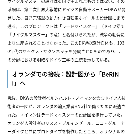
サイクルマスターの設計は英国で生まれたものではない。その
系譜は、第二次世界大戦前にドイツの自動車メーカーDKWが開
発した、自己完結型の動力付き自転車ホイールの設計図にまで
遡る。このプロジェクトは「ラードマイスター」（ドイツ語で
「サイクルマスター」の意）と名付けられたが、戦争の勃発に
より生産されることはなかった。このDKWの設計自体も、193
0年代のザックス・ザクソネッテを発展させたものであり、こ
の分野における明確なドイツ工学の血統を示している。
オランダでの接続：設計図から「BeRiN
i」へ
戦後、DKWの設計者ベルンハルト・ノイマンを含むドイツ人技
術者の一団が、オランダの輸入業者HNG社で働くために派遣さ
れた。ノイマンはラードマイスターの設計図を携行していた。
オランダ人設計者のリヌス・ブルインゼール、ニコ・グルーナ
ーダイクと共にプロトタイプを製作したところ、オリジナルの