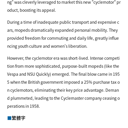
ng" was cleverly leveraged to market this new "cyclemotor" pr
oduct, boosting its appeal.
During a time of inadequate public transport and expensive c
ars, mopeds dramatically expanded personal mobility. They
provided freedom for commuting and daily life, greatly influe
ncing youth culture and women's liberation.
However, the cyclemotor era was short-lived. Intense competi
tion from more sophisticated, purpose-built mopeds (like the
Vespa and
NSU
Quickly) emerged. The final blow came in 195
5 when the British government imposed a 25% purchase tax o
n cyclemotors, eliminating their key price advantage. Deman
d plummeted, leading to the Cyclemaster company ceasing o
perations in 1958.
繁體字