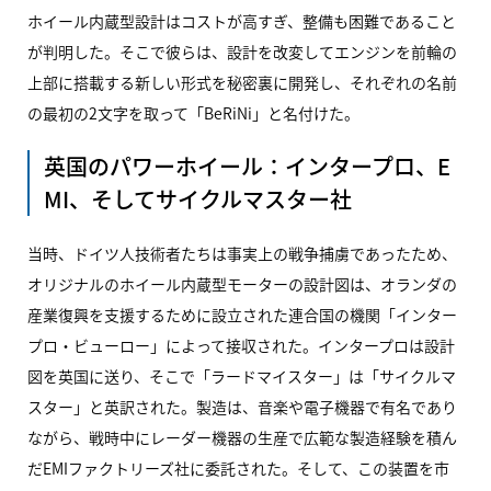
ホイール内蔵型設計はコストが高すぎ、整備も困難であること
が判明した。そこで彼らは、設計を改変してエンジンを前輪の
上部に搭載する新しい形式を秘密裏に開発し、それぞれの名前
の最初の2文字を取って「BeRiNi」と名付けた。
英国のパワーホイール：インタープロ、E
MI、そしてサイクルマスター社
当時、ドイツ人技術者たちは事実上の戦争捕虜であったため、
オリジナルのホイール内蔵型モーターの設計図は、オランダの
産業復興を支援するために設立された連合国の機関「インター
プロ・ビューロー」によって接収された。インタープロは設計
図を英国に送り、そこで「ラードマイスター」は「サイクルマ
スター」と英訳された。製造は、音楽や電子機器で有名であり
ながら、戦時中にレーダー機器の生産で広範な製造経験を積ん
だEMIファクトリーズ社に委託された。そして、この装置を市