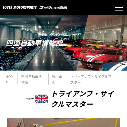
LOVES MOTORSPORTS
四国自動車博物館
HOM
四国自動車博
展示車
トライアンフ・サイクルマ
E
物館
両
スター
トライアンフ・サイ
クルマスター