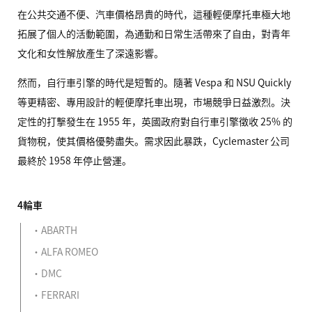
在公共交通不便、汽車價格昂貴的時代，這種輕便摩托車極大地
拓展了個人的活動範圍，為通勤和日常生活帶來了自由，對青年
文化和女性解放產生了深遠影響。
然而，自行車引擎的時代是短暫的。隨著 Vespa 和
NSU
Quickly
等更精密、專用設計的輕便摩托車出現，市場競爭日益激烈。決
定性的打擊發生在 1955 年，英國政府對自行車引擎徵收 25% 的
貨物稅，使其價格優勢盡失。需求因此暴跌，Cyclemaster 公司
最終於 1958 年停止營運。
4輪車
ABARTH
ALFA ROMEO
DMC
FERRARI