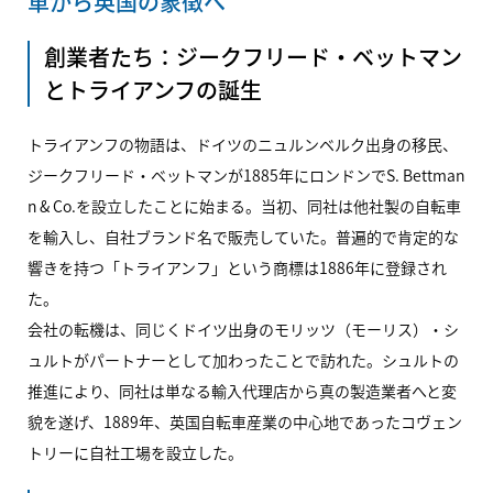
車から英国の象徴へ
創業者たち：ジークフリード・ベットマン
とトライアンフの誕生
トライアンフの物語は、ドイツのニュルンベルク出身の移民、
ジークフリード・ベットマンが1885年にロンドンでS. Bettman
n & Co.を設立したことに始まる。当初、同社は他社製の自転車
を輸入し、自社ブランド名で販売していた。普遍的で肯定的な
響きを持つ「トライアンフ」という商標は1886年に登録され
た。
会社の転機は、同じくドイツ出身のモリッツ（モーリス）・シ
ュルトがパートナーとして加わったことで訪れた。シュルトの
推進により、同社は単なる輸入代理店から真の製造業者へと変
貌を遂げ、1889年、英国自転車産業の中心地であったコヴェン
トリーに自社工場を設立した。