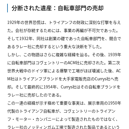
分断された遺産：自転車部門の売却
1929年の世界恐慌は、トライアンフの財政に深刻な打撃を与え
た。会社が存続するためには、事業の再編が不可欠であった。
そして1932年、同社は創業の礎であった自転車部門を、競合で
あるラレー社に売却するという重大な決断を下した。
しかし、この物語はさらに複雑な経緯を辿る。その後、1939年
に自転車部門はコヴェントリーのACM社に売却された。第二次
世界大戦中のドイツ軍による爆撃で工場がほぼ壊滅した後、AC
M社はトライアンフブランドを大手家電販売店のCurrys社へ売
却。そして最終的に1954年、Currys社はその自転車ブランドを
ラレー社に売却したのである。
この一連の経緯が示す極めて重要な事実は、展示車両の1950年
代製のトライアンフ自転車が、コヴェントリーのトライアン
フ・モーター・カンパニーによって製造されたものではなく、
ラレー社のノッティンガム工場で製造された製品であるという