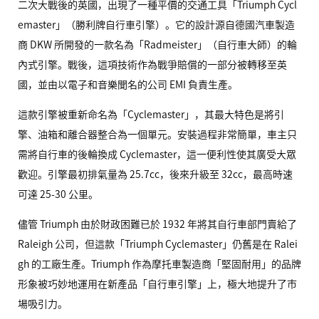
二次大戰後的英國，出現了一種平價的交通工具「Triumph Cycl
emaster」（勝利牌自行車引擎）。它的設計源自德國汽車製造
商
DKW
所開發的一款名為「Radmeister」（自行車大師）的輪
內式引擎。戰後，這項技術作為戰爭賠償的一部分被轉移至英
國，並由以電子和音樂聞名的公司
EMI
負責生產。
這款引擎被重新命名為「Cyclemaster」，其最大特色是將引
擎、油箱和離合器整合為一個單元。安裝過程非常簡單，車主只
需將自行車的後輪換成 Cyclemaster，這一便利性使其廣受大眾
歡迎。引擎最初排氣量為 25.7cc，後來升級至 32cc，最高時速
可達 25-30 公里。
儘管 Triumph 由於財政困難已於 1932 年將其自行車部門賣給了
Raleigh 公司，但這款「Triumph Cyclemaster」仍舊是在 Ralei
gh 的工廠生產。Triumph 作為摩托車製造商「堅固耐用」的品牌
形象被巧妙地運用在新產品「自行車引擎」上，極大地提升了市
場吸引力。