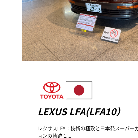
LEXUS LFA(LFA10）
レクサスLFA：技術の極致と日本発スーパー
ョンの軌跡 1....