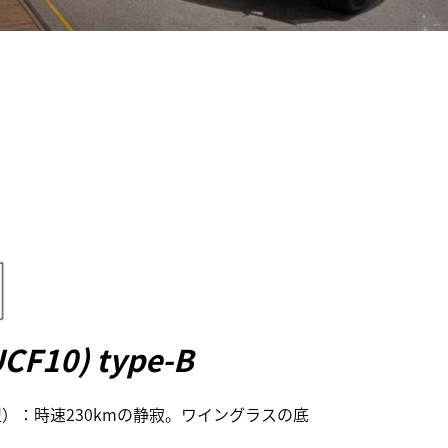
CF10) type-B
型）：時速230kmの静寂。ワイングラスの底