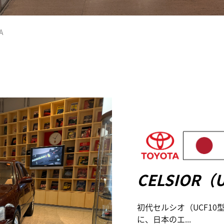
A
CELSIOR（U
初代セルシオ（UCF10
に、日本のエ...