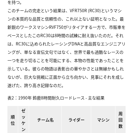
を持つ。
このチームの完走という結果は、VFR750R (RC30)というマシ
ンの本質的な品質と信頼性の、これ以上ない証明となった。最
新鋭のワークスマシンRVF750がリタイアする一方で、市販車を
ベースとしたこのRC30は8時間の試練に耐え抜いたのだ。それ
は、RC30に込められたレーシングDNAと高品質なエンジニアリ
ングが、単なる宣伝文句ではなく、世界で最も過酷なレースの
一つを走り切ることを可能にする、本物の性能であったことを
示している。彼らの物語は表彰台の華やかさとは無縁かもしれ
ないが、巨大な挑戦に正面から立ち向かい、見事にそれを成し
遂げた、誇り高き記録なのだ。
表2：1990年 鈴鹿8時間耐久ロードレース - 主な結果
ゼ
周
順
ッ
チーム名
ライダー
マシン
回
位
ケ
数
ン