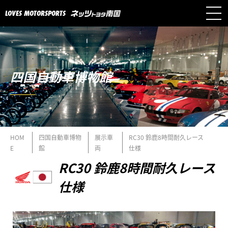
LOVES MOTORSPORTS
四国自動車博物館
HOM
四国自動車博物
展示車
RC30 鈴鹿8時間耐久レース
E
館
両
仕様
RC30 鈴鹿8時間耐久レース
仕様