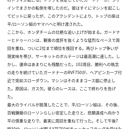
インでまさかの転倒を喫したのだ。彼はすぐにマシンを起こし
てピットに戻ったが、このアクシデントにより、トップの座は
平/ローソン組のヤマハへと明け渡された。
ここから、ホンダチームの壮絶な追い上げが始まる。ガードナ
ーとドゥーハンは、観客の度肝を抜くような猛烈なペースで周
回を重ね、ついに2位まで順位を挽回する。再びトップ争いが
現実味を帯び、サーキットのボルテージは最高潮に達した。し
かし、運命はあまりにも残酷だった。102周目、勝利への執念
の走りを続けていたガードナーのRVF750が、ヘアピンカーブ付
近で突如スローダウン。マシンはそのままコース脇に停止し
た。原因は、ガス欠。彼らのレースは、ここで終わりを告げ
た。
最大のライバルが脱落したことで、平/ローソン組は、その後、
百戦錬磨のローソンらしい安定した走りと、悲願達成へ向かう
平の慎重な走りで、着実に周回を重ねて行った。そして午後7
時30分、ローソンが駆るYZF750がチェッカーフラッグを受けた