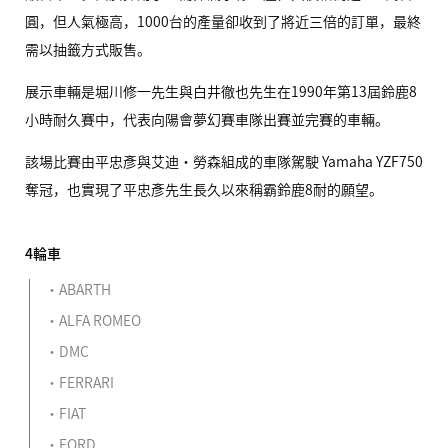
圓，但人氣極高，1000台的產量卻收到了將近三倍的訂單，最終
需以抽籤方式販售。
展示車輛是堀川修一先生與白井徹也先生在1990年第13屆鈴鹿8
小時耐久賽中，代表向陽會夢幻賽車隊出賽並完賽的車輛。
該場比賽由平忠彥與艾迪・勞森組成的車隊駕駛 Yamaha
YZF750
奪冠，也實現了平忠彥先生長久以來稱霸鈴鹿8耐的願望。
4輪車
ABARTH
ALFA ROMEO
DMC
FERRARI
FIAT
FORD