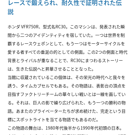
レースで鍛えられ、耐久性で証明された伝
説
ホンダ
VFR750R
、型式名RC30。このマシンは、発表された瞬
間から二つのアイデンティティを宿していた。一つは世界を制
覇するレースウェポンとして、もう一つはモーターサイクルを
愛する者すべての垂涎の的としての側面。この2つの側面と時代
背景とライバルが重なることで、RC30にまつわるストーリー
は、生きた伝説へと昇華させることとなった。
当館に収蔵されているこの個体は、その栄光の時代へと我々を
誘う、タイムカプセルでもある。その物語は、表彰台の頂点を
目指すファクトリーチームの華々しい戦いとは一線を画してい
る。それは、巨人の影で繰り広げられた、もう一つの勝利の物
語。あまたのプライベーターたちが求め続けた、完走という目
標にスポットライトを当てる物語でもあるのだ。
この物語の舞台は、1980年代後半から1990年代初頭の日本。