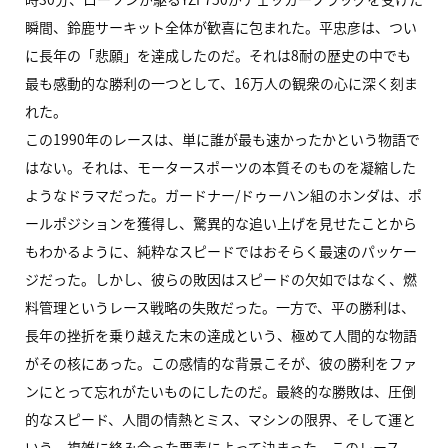
瞬間、鈴鹿サーキット全体が歓喜に包まれた。平忠彦は、つい
に長年の「悲願」を達成したのだ。それは8耐の歴史の中でも
最も感動的な勝利の一つとして、16万人の観衆の心に深く刻ま
れた。
この1990年のレースは、単に誰が最も速かったかという物語で
はない。それは、モータースポーツの本質そのものを凝縮した
ようなドラマだった。ガードナー/ドゥーハン組のホンダは、ポ
ールポジションを獲得し、驚異的な追い上げを見せたことから
もわかるように、純粋なスピードではおそらく最速のパッケー
ジだった。しかし、彼らの敗因はスピードの欠如ではなく、燃
料管理というレース戦略の失敗だった。一方で、平の勝利は、
長年の挫折を乗り越えた末の達成という、極めて人間的な物語
がその核にあった。この感情的な背景こそが、彼の勝利をファ
ンにとって忘れがたいものにしたのだ。最終的な勝敗は、圧倒
的なスピード、人間の情熱とミス、マシンの限界、そして運と
いう、複雑に絡み合った要素によって決まった。このレース