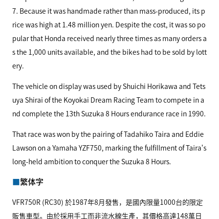
7. Because it was handmade rather than mass-produced, its p
rice was high at 1.48 million yen. Despite the cost, it was so po
pular that Honda received nearly three times as many orders a
s the 1,000 units available, and the bikes had to be sold by lott
ery.
The vehicle on display was used by Shuichi Horikawa and Tets
uya Shirai of the Koyokai Dream Racing Team to compete in a
nd complete the 13th Suzuka 8 Hours endurance race in 1990.
That race was won by the pairing of Tadahiko Taira and Eddie
Lawson on a Yamaha
YZF750,
marking the fulfillment of Taira's
long-held ambition to conquer the Suzuka 8 Hours.
繁体字
VFR750R
(RC30) 於1987年8月發售，是國內限量1000台的限定
販售車型。由於採用手工而非流水線生產，其價格高達148萬日