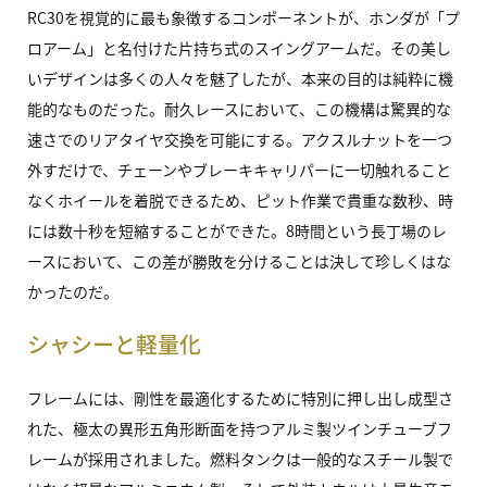
RC30
を視覚的に最も象徴するコンポーネントが、ホンダが「プ
ロアーム」と名付けた片持ち式のスイングアームだ。その美し
いデザインは多くの人々を魅了したが、本来の目的は純粋に機
能的なものだった。耐久レースにおいて、この機構は驚異的な
速さでのリアタイヤ交換を可能にする。アクスルナットを一つ
外すだけで、チェーンやブレーキキャリパーに一切触れること
なくホイールを着脱できるため、ピット作業で貴重な数秒、時
には数十秒を短縮することができた。8時間という長丁場のレ
ースにおいて、この差が勝敗を分けることは決して珍しくはな
かったのだ。
シャシーと軽量化
フレームには、剛性を最適化するために特別に押し出し成型さ
れた、極太の異形五角形断面を持つアルミ製ツインチューブフ
レームが採用されました。燃料タンクは一般的なスチール製で