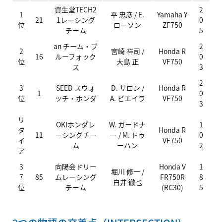
資生堂TECH2
2
1
平 忠彦 / E.
Yamaha
Y
21
1レーシング
0
位
ローソン
ZF750
チーム
5
an チーム・ブ
2
2
宮崎 祥司 /
Honda
R
16
ルーフォック
0
位
大島 正
VF750
ス
3
2
3
SEED
スウォ
D. サロン /
Honda
R
1
0
位
ッチ・ホンダ
A. ビエイラ
VF750
3
リ
OKI
ホンダレ
W. ガードナ
1
タ
Honda
R
11
ーシングチー
ー / M. ドゥ
0
イ
VF750
ム
ーハン
2
ア
3
向陽会ドリー
Honda
V
1
堀川 修一 /
7
85
ムレーシング
FR750R
8
白井 徹也
位
チーム
(RC30)
5