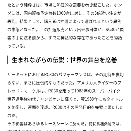
たという純粋さは、市場に熱狂的な需要を巻き起こした。ホン
ダには、国内販売予定台数1000台に対し、その3倍近い注文が
殺到。結果として、購入者は抽選によって選ばれるという異例
の事態となった。この抽選販売という出来事自体が、RC30が顧
客の手に渡る前から、すでに神話的な存在であったことを物語
っている。
生まれながらの伝説：世界の舞台を席巻
サーキットにおけるRC30のパフォーマンスは、その期待を裏切
らない、まさに圧倒的なものだった。アメリカ人ライダーのフ
レッド・マーケルは、RC30を駆って1988年のスーパーバイク
世界選手権初代チャンピオンに輝くと、翌1989年にもタイトル
を防衛し、連覇を達成。RC30はその開発目的を完璧に果たした
のだ。
その影響はあらゆるレースシーンに及んだ。特に鈴鹿8耐では、