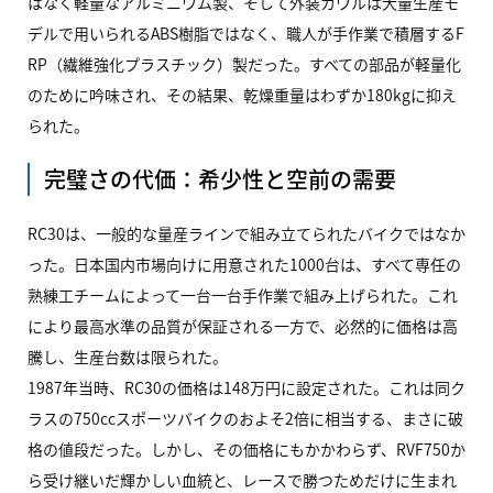
はなく軽量なアルミニウム製、そして外装カウルは大量生産モ
デルで用いられるABS樹脂ではなく、職人が手作業で積層するF
RP（繊維強化プラスチック）製だった。すべての部品が軽量化
のために吟味され、その結果、乾燥重量はわずか180kgに抑え
られた。
完璧さの代価：希少性と空前の需要
RC30
は、一般的な量産ラインで組み立てられたバイクではなか
った。日本国内市場向けに用意された1000台は、すべて専任の
熟練工チームによって一台一台手作業で組み上げられた。これ
により最高水準の品質が保証される一方で、必然的に価格は高
騰し、生産台数は限られた。
1987年当時、RC30の価格は148万円に設定された。これは同ク
ラスの750ccスポーツバイクのおよそ2倍に相当する、まさに破
格の値段だった。しかし、その価格にもかかわらず、RVF750か
ら受け継いだ輝かしい血統と、レースで勝つためだけに生まれ