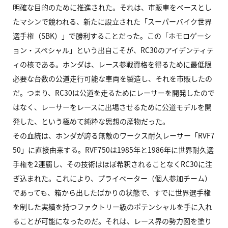
明確な目的のために推進された。それは、市販車をベースとし
たマシンで競われる、新たに設立された「スーパーバイク世界
選手権（SBK）」で勝利することだった。この「ホモロゲーシ
ョン・スペシャル」という出自こそが、RC30のアイデンティテ
ィの核である。ホンダは、レース参戦資格を得るために最低限
必要な台数の公道走行可能な車両を製造し、それを市販したの
だ。つまり、RC30は公道を走るためにレーサーを開発したので
はなく、レーサーをレースに出場させるために公道モデルを開
発した、という極めて純粋な思想の産物だった。
その血統は、ホンダが誇る無敵のワークス耐久レーサー「RVF7
50」に直接由来する。RVF750は1985年と1986年に世界耐久選
手権を2連覇し、その技術はほぼ希釈されることなくRC30に注
ぎ込まれた。これにより、プライベーター（個人参加チーム）
であっても、箱から出したばかりの状態で、すでに世界選手権
を制した実績を持つファクトリー級のポテンシャルを手に入れ
ることが可能になったのだ。それは、レース界の勢力図を塗り