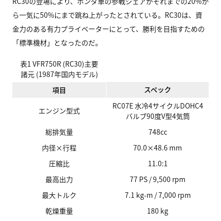
RC30の登場により、ホンダ車の参戦シェアがそれまでの20%か
ら一気に50%にまで跳ね上がったとされている。RC30は、資
金力のある有力プライベーターにとって、勝利を目指すための
「標準機材」となったのだ。
表1
VFR750R
(RC30)主要
諸元 (1987年国内モデル)
スペック
項目
RC07E
水冷4サイクルDOHC4
エンジン型式
バルブ90度V型4気筒
総排気量
748cc
内径×行程
70.0×48.6 mm
圧縮比
11.0:1
最高出力
77 PS / 9,500 rpm
最大トルク
7.1 kg-m / 7,000 rpm
乾燥重量
180 kg