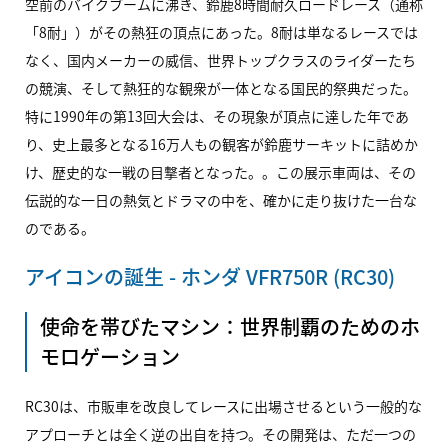
空前のバイクブームに沸き、鈴鹿8時間耐久ロードレース（通称
「8耐」）がその熱狂の頂点にあった。8耐は単なるレースでは
なく、国内メーカーの威信、世界トップクラスのライダーたち
の競演、そして熱狂的な観衆が一体となる国民的祭典だった。
特に1990年の第13回大会は、その現象が頂点に達した年であ
り、史上最多となる16万人もの観客が鈴鹿サーキットに詰めか
け、歴史的な一戦の目撃者となった。。この展示車両は、その
伝説的な一日の熱気とドラマの中を、確かに走り抜けた一台な
のである。
アイコンの誕生 - ホンダ
VFR750R
(RC30)
使命を帯びたマシン：世界制覇のためのホ
モロゲーション
RC30
は、市販車を改良してレースに出場させるという一般的な
アプローチとは全く逆の出自を持つ。その開発は、ただ一つの