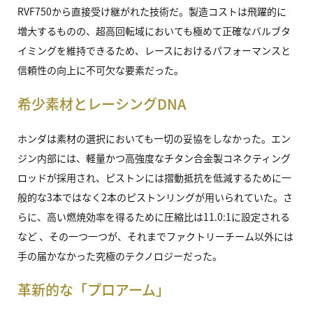
RVF750から直接受け継がれた技術だ。製造コストは飛躍的に
増大するものの、超高回転域においても極めて正確なバルブタ
イミングを維持できるため、レースにおけるパフォーマンスと
信頼性の向上に不可欠な要素だった。
希少素材とレーシングDNA
ホンダは素材の選択においても一切の妥協をしなかった。エン
ジン内部には、軽量かつ高強度なチタン合金製コネクティング
ロッドが採用され、ピストンには摺動抵抗を低減するために一
般的な3本ではなく2本のピストンリングが用いられていた。さ
らに、高い燃焼効率を得るために圧縮比は11.0:1に設定される
など 、その一つ一つが、それまでファクトリーチーム以外には
手の届かなかった究極のテクノロジーだった。
革新的な「プロアーム」