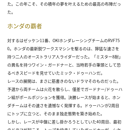
た。この年こそ、その積年の夢を叶えるための最高の布陣だっ
た。
ホンダの覇者
対するはゼッケン11番、OKIホンダレーシングチームのRVF75
0。ホンダの最新鋭ワークスマシンを駆るのは、獰猛な速さを
持つ二人のオーストラリア人ライダーだった。「ミスター8耐」
の異名を持つワイン・ガードナーと、当時若手の筆頭として恐
るべきスピードを見せていたミック・ドゥーハンだ。
レースの展開は、まさに筋書きのないドラマそのものだった。
予選から両チームは火花を散らし、僅差でガードナー/ドゥーハ
ン組がポールポジションを獲得。決勝レースが始まると、ホン
ダチームはその速さを遺憾なく発揮する。ドゥーハンが2周目
にトップに立つと、そのまま独走態勢を築き始めた。
しかし、レースが中盤に差し掛かろうとしていた40周目、最初
のドラマが起こる。トップを快走していたガードナーが、シケ