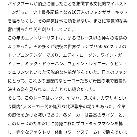
バイクブームが頂点に達したことを象徴する文化的マイルスト
ーンだった。史上最多記録となる16万人のファンがサーキット
を埋め尽くし、その熱気は他に類を見ない、まさに電気的な興
奮に満ちた空間を創り出していた。
この年のエントリーリストは、まるでレース界の神々の名簿の
ようだった。その多くが現役の世界グランプリ500ccクラスの
トップコンテンダーであり、エディ・ローソン、ワイン・ガー
ドナー、ミック・ドゥーハン、ウェイン・レイニー、ケビン・
シュワンツといった伝説的な名前が並んでいた。日本のファン
にとって、これらの国際的なヒーローたちが母国の地で直接対
決する姿を見られる、またとない機会だった。
そして、このレースはホンダ、ヤマハ、スズキ、カワサキとい
う国内4大メーカー間の熾烈な代理戦争の場でもあった。企業
の威信をかけた戦いであり、各メーカーは最高のライダーと、
このレースのためだけに開発されたプロトタイプマシンを擁
し、完全なファクトリー体制（ワークスチーム）で臨んでいま