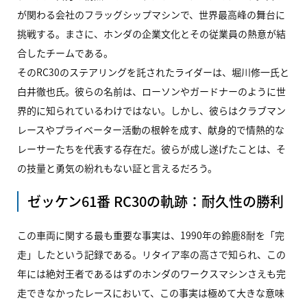
が関わる会社のフラッグシップマシンで、世界最高峰の舞台に
挑戦する。まさに、ホンダの企業文化とその従業員の熱意が結
合したチームである。
そのRC30のステアリングを託されたライダーは、堀川修一氏と
白井徹也氏。彼らの名前は、ローソンやガードナーのように世
界的に知られているわけではない。しかし、彼らはクラブマン
レースやプライベーター活動の根幹を成す、献身的で情熱的な
レーサーたちを代表する存在だ。彼らが成し遂げたことは、そ
の技量と勇気の紛れもない証と言えるだろう。
ゼッケン61番
RC30
の軌跡：耐久性の勝利
この車両に関する最も重要な事実は、1990年の鈴鹿8耐を「完
走」したという記録である。リタイア率の高さで知られ、この
年には絶対王者であるはずのホンダのワークスマシンさえも完
走できなかったレースにおいて、この事実は極めて大きな意味