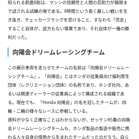
知られる鈴鹿8耐は、マシンの信頼性と人間の忍耐力が極限ま
で試される試練の場である。8時間という長く厳しい戦いを生
き抜き、チェッカーフラッグを受けること、すなわち「完走」
すること自体が、途方もない偉業であり、それ自体が一種の勝
利だった。
向陽会ドリームレーシングチーム
この展示車両を走らせたチームの名前は「向陽会ドリームレー
シングチーム」。「向陽会」とはホンダの従業員向け福利厚生
団体（レクリエーション団体）の名称であり、ホンダ社内、あ
るいは関連ディーラーの従業員によって構成される組織であ
る。現在でも、「Honda 向陽会」の名を冠したチームが、四
輪・二輪の様々なレースに参戦している。
資料が少なく正確なことはわからないが、ゼッケン85番の向陽
会ドリームレーシングチームも、ホンダ製品の製造や販売に携
わる人々自身の情熱から生まれたチームだったのだろう。自ら